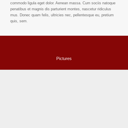
commodo ligula eget dolor. Aenean massa. Cum sociis natoque
penatibus et magnis dis parturient montes, nascetur ridiculus
mus. Donec quam felis, ultricies nec, pellentesque eu, pretium
quis, sem.
Pictures